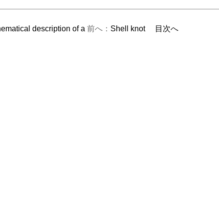
ematical description of a
前へ：
Shell knot
目次へ