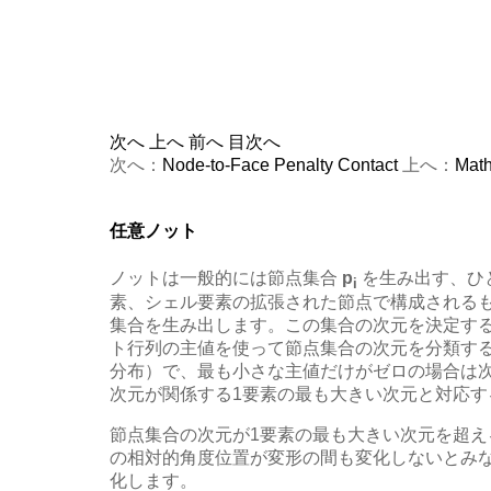
次へ
上へ
前へ
目次へ
次へ：
Node-to-Face Penalty Contact
上へ：
Math
任意ノット
ノットは一般的には節点集合
p
を生み出す、ひ
i
素、シェル要素の拡張された節点で構成される
集合を生み出します。この集合の次元を決定する
ト行列の主値を使って節点集合の次元を分類する
分布）で、最も小さな主値だけがゼロの場合は次
次元が関係する1要素の最も大きい次元と対応
節点集合の次元が1要素の最も大きい次元を超
の相対的角度位置が変形の間も変化しないとみ
化します。