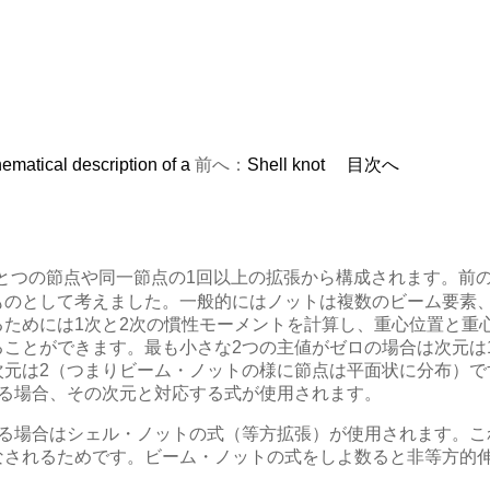
ematical description of a
前へ：
Shell knot
目次へ
とつの節点や同一節点の1回以上の拡張から構成されます。前の
ものとして考えました。一般的にはノットは複数のビーム要素、
ためには1次と2次の慣性モーメントを計算し、重心位置と重
ことができます。最も小さな2つの主値がゼロの場合は次元は
元は2（つまりビーム・ノットの様に節点は平面状に分布）で
する場合、その次元と対応する式が使用されます。
える場合はシェル・ノットの式（等方拡張）が使用されます。こ
なされるためです。ビーム・ノットの式をしよ数ると非等方的