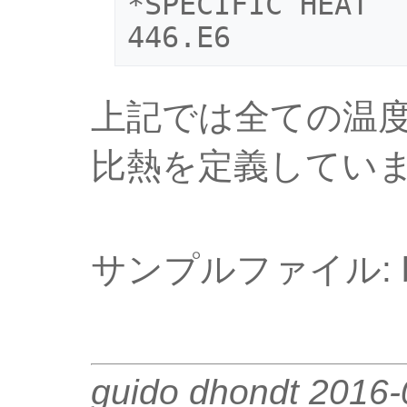
*SPECIFIC HEAT

上記では全ての温度で値
比熱を定義してい
サンプルファイル: be
guido dhondt 2016-