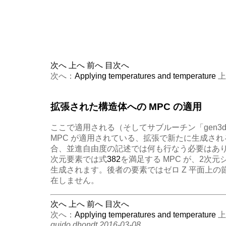
次へ
上へ
前へ
目次へ
次へ：
Applying temperatures and temperature
上
拡張された構造体への MPC の適用
ここで適用される（そしてサブルーチン「gen3
MPC が適用されている、拡張で新たに生成さ
合、並進自由度の記述では何も行なう必要はあ
次元要素では式
382
を満足する MPC が、2次
生成されます。後者の要素ではゼロ Z 平面上
在しません。
次へ
上へ
前へ
目次へ
次へ：
Applying temperatures and temperature
上
guido dhondt 2016-03-08