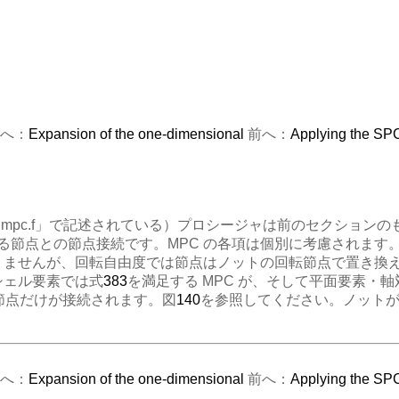
へ：
Expansion of the one-dimensional
前へ：
Applying the SPC
dmpc.f」で記述されている）プロシージャは前のセクション
れる節点との節点接続です。MPC の各項は個別に考慮されま
りませんが、回転自由度では節点はノットの回転節点で置き換え
元シェル要素では式
383
を満足する MPC が、そして平面要素・
の節点だけが接続されます。図
140
を参照してください。ノットが
へ：
Expansion of the one-dimensional
前へ：
Applying the SPC