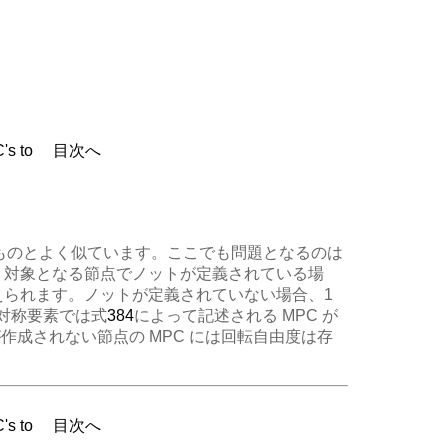
's to
目次へ
のものとよく似ています。ここでも問題となるのは
す。対象となる節点でノットが定義されている場
られます。ノットが定義されていない場合、1
軸対称要素では式
384
によって記述される MPC が
作成されない節点の MPC には回転自由度は存
's to
目次へ