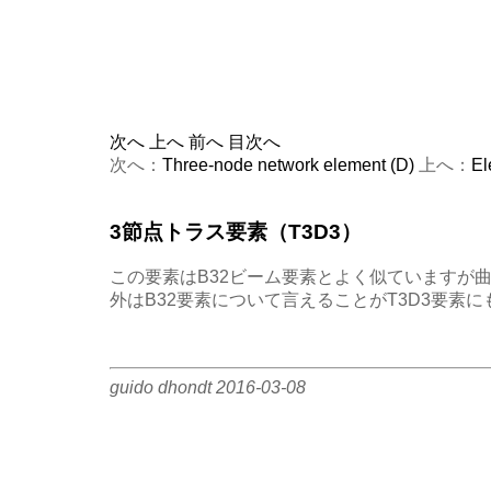
次へ
上へ
前へ
目次へ
次へ：
Three-node network element (D)
上へ：
El
3節点トラス要素（T3D3）
この要素はB32ビーム要素とよく似ていますが
外はB32要素について言えることがT3D3要素にも
guido dhondt 2016-03-08