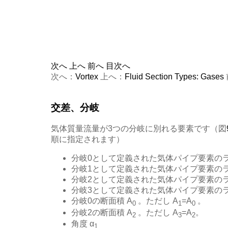
次へ
上へ
前へ
目次へ
次へ：
Vortex
上へ：
Fluid Section Types: Gases
交差、分岐
気体質量流量が3つの分岐に別れる要素です（図
順に指定されます）
分岐0として定義された気体パイプ要素の
分岐1として定義された気体パイプ要素の
分岐2として定義された気体パイプ要素の
分岐3として定義された気体パイプ要素の
分岐0の断面積 A
。ただし A
=A
。
0
1
0
分岐2の断面積 A
。ただし A
=A
。
2
3
2
角度 α
1