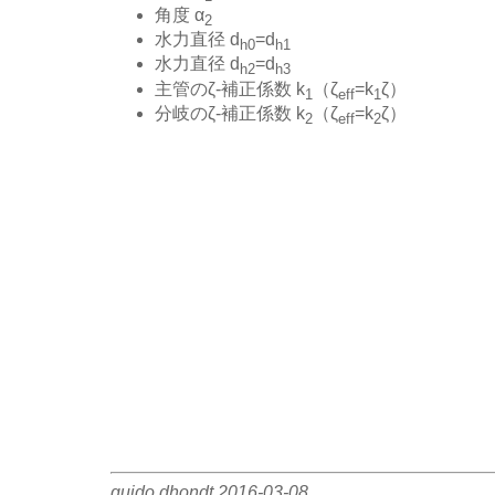
角度 α
2
水力直径 d
=d
h0
h1
水力直径 d
=d
h2
h3
主管のζ-補正係数 k
（ζ
=k
ζ）
1
eff
1
分岐のζ-補正係数 k
（ζ
=k
ζ）
2
eff
2
guido dhondt 2016-03-08