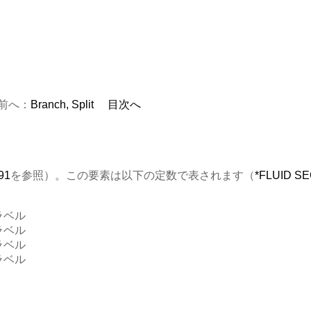
前へ：
Branch, Split
目次へ
91
を参照）。この要素は以下の定数で表されます（
*FLUID S
ラベル
ラベル
ラベル
ラベル