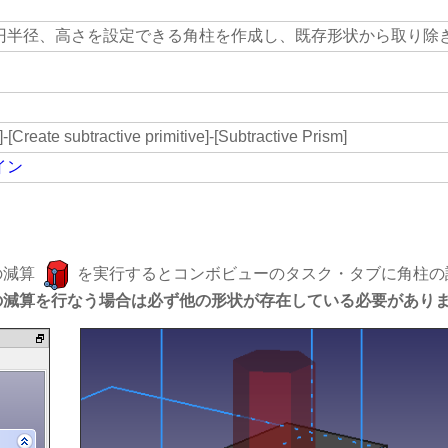
円半径、高さを設定できる角柱を作成し、既存形状から取り除
-[Create subtractive primitive]-[Subtractive Prism]
イン
の減算
を実行するとコンボビューのタスク・タブに角柱の
の減算を行なう場合は必ず他の形状が存在している必要があり