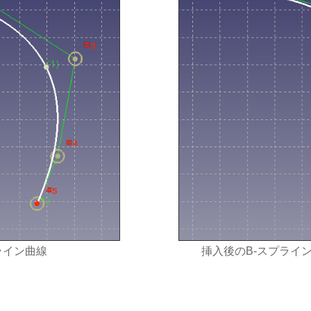
ライン曲線
挿入後のB-スプライ