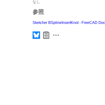
なし
参照
Sketcher BSplineInsertKnot - FreeCAD Do