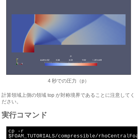
4 秒での圧力（p）
計算領域上側の領域 top が対称境界であることに注意してく
ださい。
実行コマンド
cp -r
$FOAM_TUTORIALS/compressible/rhoCentralFoa