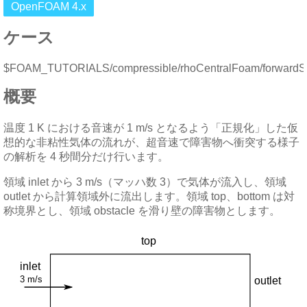
OpenFOAM 4.x
ケース
$FOAM_TUTORIALS/compressible/rhoCentralFoam/forwardS
概要
温度 1 K における音速が 1 m/s となるよう「正規化」した仮
想的な非粘性気体の流れが、超音速で障害物へ衝突する様子
の解析を 4 秒間分だけ行います。
領域 inlet から 3 m/s（マッハ数 3）で気体が流入し、領域
outlet から計算領域外に流出します。領域 top、bottom は対
称境界とし、領域 obstacle を滑り壁の障害物とします。