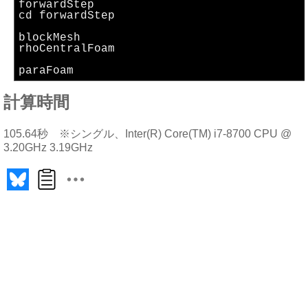
forwardStep
cd forwardStep
blockMesh
rhoCentralFoam
paraFoam
計算時間
105.64秒 ※シングル、Inter(R) Core(TM) i7-8700 CPU @
3.20GHz 3.19GHz