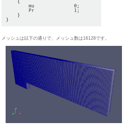
    {

        mu              0;

        Pr              1;

    }

メッシュは以下の通りで、メッシュ数は16128です。