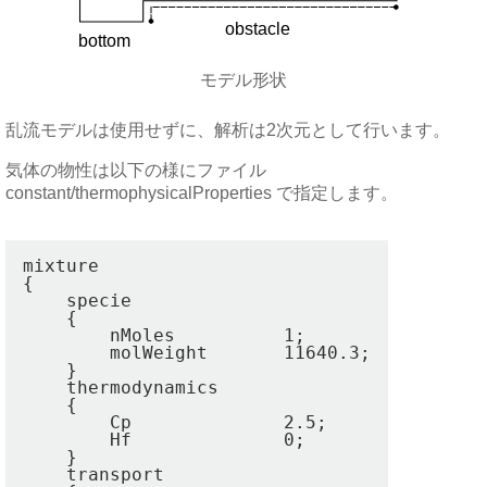
モデル形状
乱流モデルは使用せずに、解析は2次元として行います。
気体の物性は以下の様にファイル
constant/thermophysicalProperties で指定します。
mixture

{

    specie

    {

        nMoles          1;

        molWeight       11640.3;

    }

    thermodynamics

    {

        Cp              2.5;

        Hf              0;

    }

    transport
