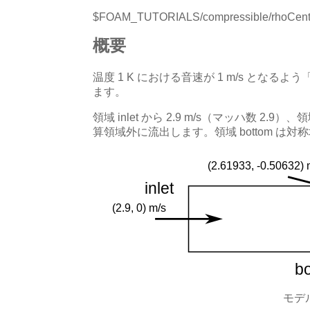
$FOAM_TUTORIALS/compressible/rhoCent
概要
温度 1 K における音速が 1 m/s と
ます。
領域 inlet から 2.9 m/s（マッハ数 2.9）、
算領域外に流出します。領域 bottom は
モデ