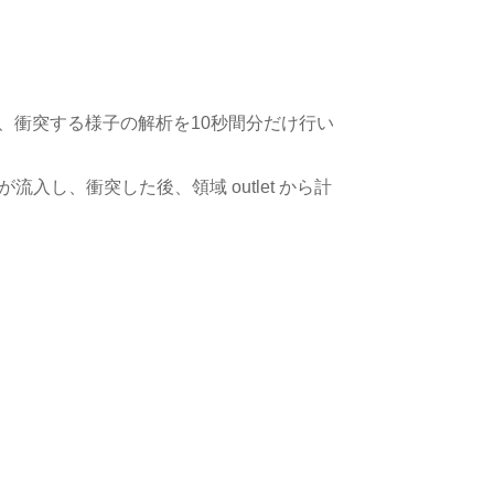
入し、衝突する様子の解析を10秒間分だけ行い
66）で気体が流入し、衝突した後、領域 outlet から計