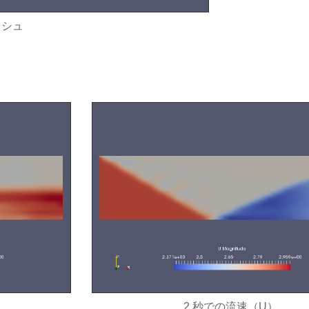
ッシュ
2 秒での流速（U）