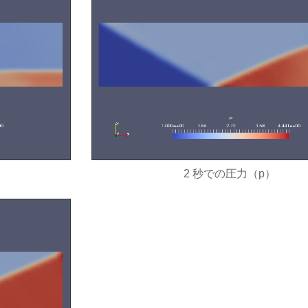
2 秒での圧力（p）