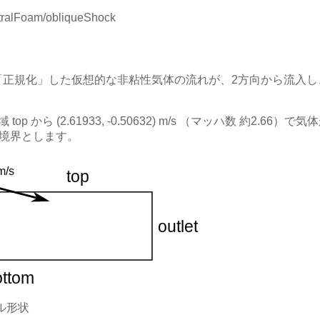
ralFoam/obliqueShock
なるよう「正規化」した仮想的な非粘性気体の流れが、2方向から流
領域 top から (2.61933, -0.50632) m/s （マッハ数 約2.
対称境界とします。
ル形状