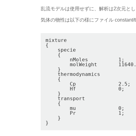
乱流モデルは使用せずに、解析は2次元と
気体の物性は以下の様にファイル constant/ther
mixture

{

    specie

    {

        nMoles          1;

        molWeight       11640.
    }

    thermodynamics

    {

        Cp              2.5;

        Hf              0;

    }

    transport

    {

        mu              0;

        Pr              1;

    }
