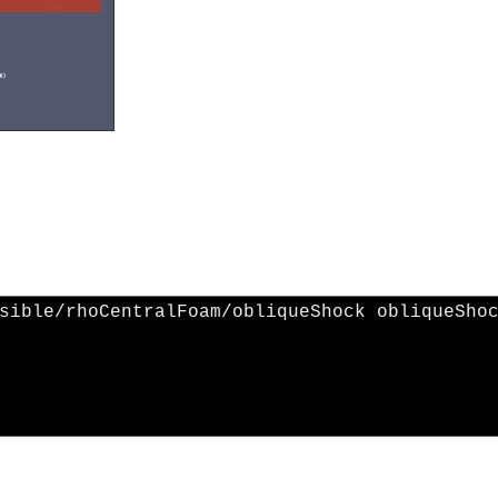
sible/rhoCentralFoam/obliqueShock obliqueSho