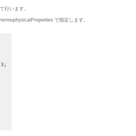
して行います。
mophysicalProperties で指定します。
3;
