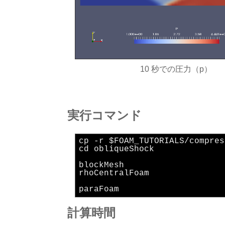
10 秒での圧力（p）
実行コマンド
cp -r $FOAM_TUTORIALS/compres
cd obliqueShock
blockMesh
rhoCentralFoam
paraFoam
計算時間