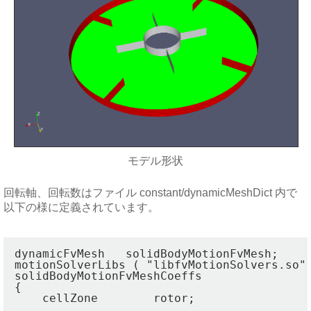
モデル形状
回転軸、回転数はファイル constant/dynamicMeshDict 内で
以下の様に定義されています。
dynamicFvMesh   solidBodyMotionFvMesh;

motionSolverLibs ( "libfvMotionSolvers.so" 
solidBodyMotionFvMeshCoeffs

{

    cellZone        rotor;
