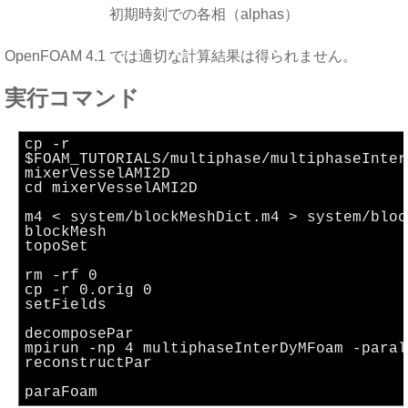
初期時刻での各相（alphas）
OpenFOAM 4.1 では適切な計算結果は得られません。
実行コマンド
cp -r
$FOAM_TUTORIALS/multiphase/multiphaseInter
mixerVesselAMI2D
cd mixerVesselAMI2D
m4 < system/blockMeshDict.m4 > system/bloc
blockMesh
topoSet
rm -rf 0
cp -r 0.orig 0
setFields
decomposePar
mpirun -np 4 multiphaseInterDyMFoam -paral
reconstructPar
paraFoam