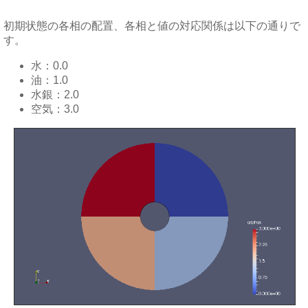
初期状態の各相の配置、各相と値の対応関係は以下の通りで
す。
水：0.0
油：1.0
水銀：2.0
空気：3.0