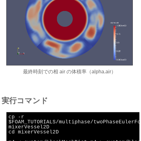
最終時刻での相 air の体積率（alpha.air）
実行コマンド
cp -r
$FOAM_TUTORIALS/multiphase/twoPhaseEulerFo
mixerVessel2D
cd mixerVessel2D