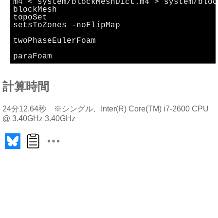
m4 < system/blockMeshDict.m4 > system/bloc
blockMesh
topoSet
setsToZones -noFlipMap
twoPhaseEulerFoam
paraFoam
計算時間
24分12.64秒 ※シングル、Inter(R) Core(TM) i7-2600 CPU
@ 3.40GHz 3.40GHz