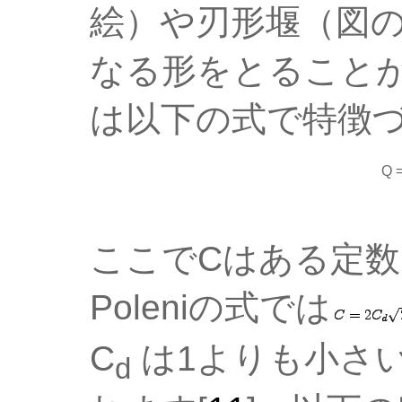
絵）や刃形堰（図
なる形をとることが
は以下の式で特徴
Q =
ここでCはある定
Poleniの式では
C
は1よりも小さ
d