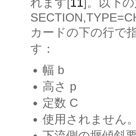
れます[
11
]。以下の定
SECTION,TYPE=C
カードの下の行で
す：
幅 b
高さ p
定数 C
使用されません
下流側の堰傾斜