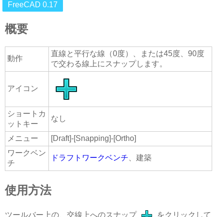
FreeCAD 0.17
概要
直線と平行な線（0度）、または45度、90度
動作
で交わる線上にスナップします。
アイコン
ショートカ
なし
ットキー
メニュー
[Draft]-[Snapping]-[Ortho]
ワークベン
ドラフトワークベンチ
、建築
チ
使用方法
ツールバー上の、交線上へのスナップ
をクリックして