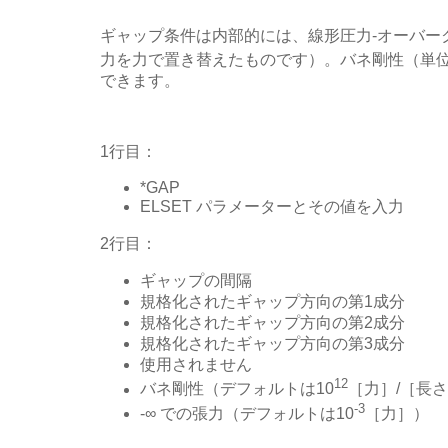
ギャップ条件は内部的には、線形圧力-オーバ
力を力で置き替えたものです）。バネ剛性（単位は
できます。
1行目：
*GAP
ELSET パラメーターとその値を入力
2行目：
ギャップの間隔
規格化されたギャップ方向の第1成分
規格化されたギャップ方向の第2成分
規格化されたギャップ方向の第3成分
使用されません
12
バネ剛性（デフォルトは10
［力］/［長
-3
-∞ での張力（デフォルトは10
［力］）