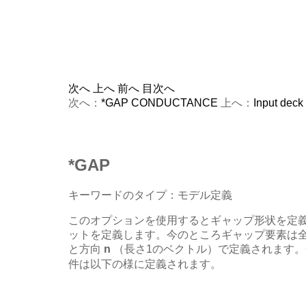
次へ
上へ
前へ
目次へ
次へ：
*GAP CONDUCTANCE
上へ：
Input deck
*GAP
キーワードのタイプ：モデル定義
このオプションを使用するとギャップ形状を定義
ットを定義します。今のところギャップ要素は全て
と方向
n
（長さ1のベクトル）で定義されます。G
件は以下の様に定義されます。