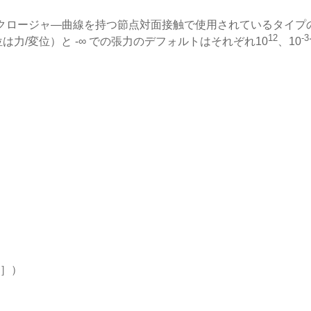
ークロージャ―曲線を持つ節点対面接触で使用されているタイプ
12
-3
力/変位）と -∞ での張力のデフォルトはそれぞれ10
、10
さ］）