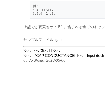
例：

*GAP,ELSET=E1

上記では要素セット E1 に含まれる全てのギャ
サンプルファイル: gap
次へ
上へ
前へ
目次へ
次へ：
*GAP CONDUCTANCE
上へ：
Input deck
guido dhondt 2016-03-08