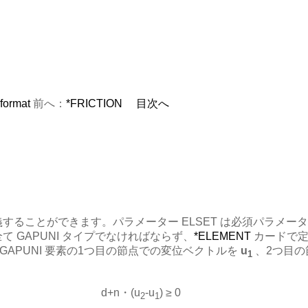
 format
前へ：
*FRICTION
目次へ
することができます。パラメーター ELSET は必須パラメー
 GAPUNI タイプでなければならず、
*ELEMENT
カードで定
APUNI 要素の1つ目の節点での変位ベクトルを
u
、2つ目の
1
d+n・(u
-u
) ≥ 0
2
1