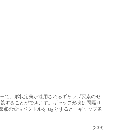
ターで、形状定義が適用されるギャップ要素のセ
義することができます。ギャップ形状は間隔 d
節点の変位ベクトルを
u
とすると、ギャップ条
2
(339)